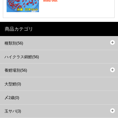
sold out
商品カテゴリ
種類別(56)
ハイクラス錦鯉(56)
養鯉場別(56)
大型鯉(0)
〆2歳(0)
玉サバ(3)