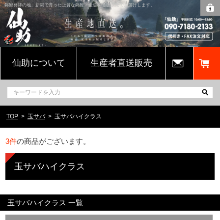
錦鯉発祥の地、新潟で育った上質な錦鯉・金魚を通販販売でお届けします。
仙助について
生産者直送販売
TOP
玉サバ
玉サバハイクラス
3
件
の商品がございます。
玉サバハイクラス
玉サバハイクラス 一覧