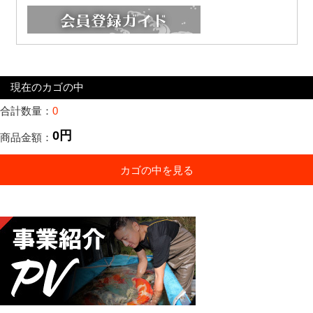
現在のカゴの中
合計数量：
0
0円
商品金額：
カゴの中を見る