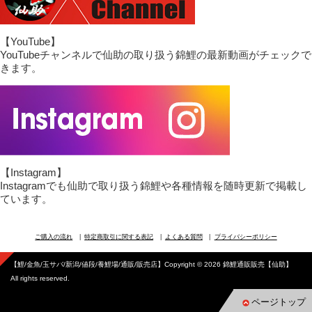
【YouTube】
YouTubeチャンネルで仙助の取り扱う錦鯉の最新動画がチェックで
きます。
【Instagram】
Instagramでも仙助で取り扱う錦鯉や各種情報を随時更新で掲載し
ています。
ご購入の流れ
特定商取引に関する表記
よくある質問
プライバシーポリシー
【鯉/金魚/玉サバ/新潟/値段/養鯉場/通販/販売店】Copyright © 2026 錦鯉通販販売【仙助】
All rights reserved.
ページトップ