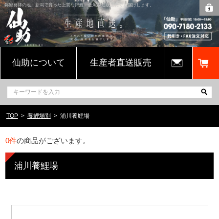
錦鯉発祥の地、新潟で育った上質な錦鯉・金魚を通販販売でお届けします。
仙助について
生産者直送販売
TOP
養鯉場別
浦川養鯉場
0
件
の商品がございます。
浦川養鯉場