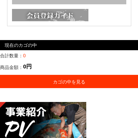
現在のカゴの中
合計数量：
0
0円
商品金額：
カゴの中を見る