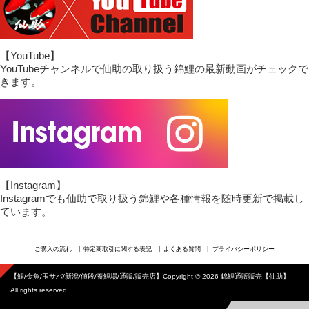
【YouTube】
YouTubeチャンネルで仙助の取り扱う錦鯉の最新動画がチェックで
きます。
【Instagram】
Instagramでも仙助で取り扱う錦鯉や各種情報を随時更新で掲載し
ています。
ご購入の流れ
特定商取引に関する表記
よくある質問
プライバシーポリシー
【鯉/金魚/玉サバ/新潟/値段/養鯉場/通販/販売店】Copyright © 2026 錦鯉通販販売【仙助】
All rights reserved.