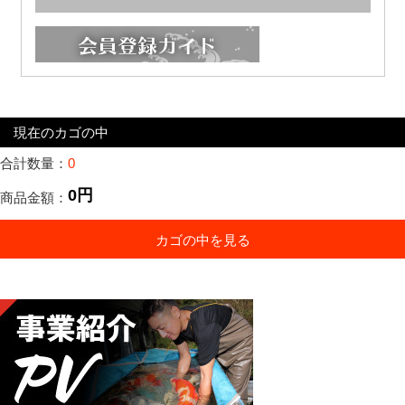
現在のカゴの中
合計数量：
0
0円
商品金額：
カゴの中を見る