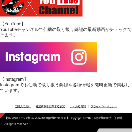
【YouTube】
YouTubeチャンネルで仙助の取り扱う錦鯉の最新動画がチェックで
きます。
【Instagram】
Instagramでも仙助で取り扱う錦鯉や各種情報を随時更新で掲載し
ています。
ご購入の流れ
特定商取引に関する表記
よくある質問
プライバシーポリシー
【鯉/金魚/玉サバ/新潟/値段/養鯉場/通販/販売店】Copyright © 2026 錦鯉通販販売【仙助】
All rights reserved.