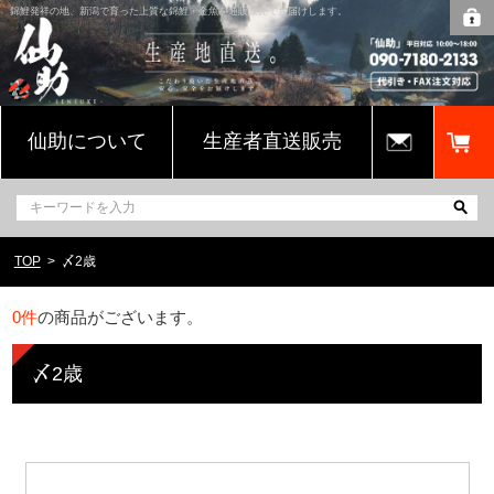
錦鯉発祥の地、新潟で育った上質な錦鯉・金魚を通販販売でお届けします。
仙助について
生産者直送販売
TOP
〆2歳
0
件
の商品がございます。
〆2歳