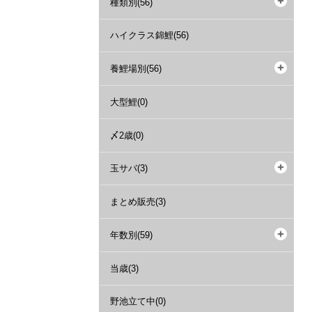
種類別(56)
ハイクラス錦鯉(56)
養鯉場別(56)
大型鯉(0)
〆2歳(0)
玉サバ(3)
まとめ販売(3)
年数別(59)
当歳(3)
野池立て中(0)