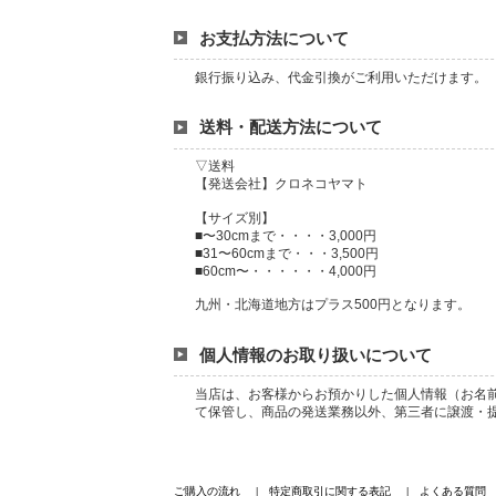
お支払方法について
銀行振り込み、代金引換がご利用いただけます。
送料・配送方法について
▽送料
【発送会社】クロネコヤマト
【サイズ別】
■〜30cmまで・・・・3,000円
■31〜60cmまで・・・3,500円
■60cm〜・・・・・・4,000円
九州・北海道地方はプラス500円となります。
個人情報のお取り扱いについて
当店は、お客様からお預かりした個人情報（お名
て保管し、商品の発送業務以外、第三者に譲渡・
ご購入の流れ
特定商取引に関する表記
よくある質問