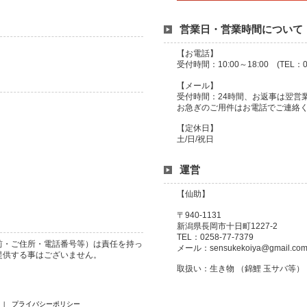
営業日・営業時間について
【お電話】
受付時間：10:00～18:00 (TEL：02
【メール】
受付時間：24時間、お返事は翌営
お急ぎのご用件はお電話でご連絡
【定休日】
土/日/祝日
運営
【仙助】
〒940-1131
新潟県長岡市十日町1227-2
TEL：0258-77-7379
前・ご住所・電話番号等）は責任を持っ
メール：sensukekoiya@gmail.co
提供する事はございません。
取扱い：生き物 （錦鯉 玉サバ等）
プライバシーポリシー