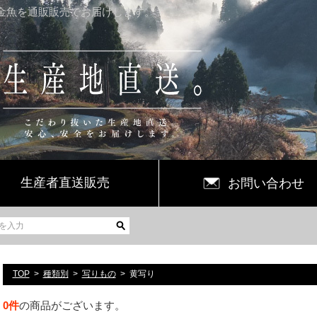
金魚を通販販売でお届けします。
生産者直送販売
お問い合わせ
TOP
種類別
写りもの
黄写り
0
件
の商品がございます。