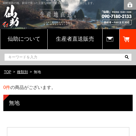
錦鯉発祥の地、新潟で育った上質な錦鯉・金魚を通販販売でお届けします。
仙助について
生産者直送販売
TOP
種類別
無地
0
件
の商品がございます。
無地