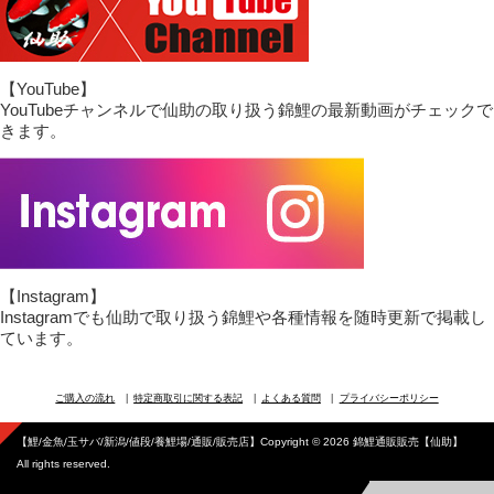
【YouTube】
YouTubeチャンネルで仙助の取り扱う錦鯉の最新動画がチェックで
きます。
【Instagram】
Instagramでも仙助で取り扱う錦鯉や各種情報を随時更新で掲載し
ています。
ご購入の流れ
特定商取引に関する表記
よくある質問
プライバシーポリシー
【鯉/金魚/玉サバ/新潟/値段/養鯉場/通販/販売店】Copyright © 2026 錦鯉通販販売【仙助】
All rights reserved.