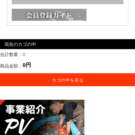
現在のカゴの中
合計数量：
0
0円
商品金額：
カゴの中を見る