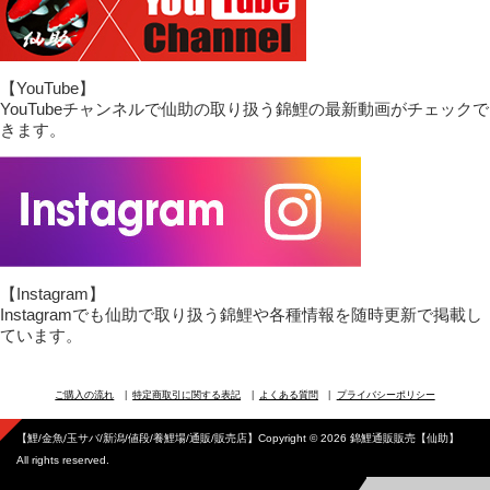
【YouTube】
YouTubeチャンネルで仙助の取り扱う錦鯉の最新動画がチェックで
きます。
【Instagram】
Instagramでも仙助で取り扱う錦鯉や各種情報を随時更新で掲載し
ています。
ご購入の流れ
特定商取引に関する表記
よくある質問
プライバシーポリシー
【鯉/金魚/玉サバ/新潟/値段/養鯉場/通販/販売店】Copyright © 2026 錦鯉通販販売【仙助】
All rights reserved.