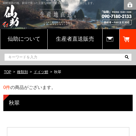
錦鯉発祥の地、新潟で育った上質な錦鯉・金魚を通販販売でお届けします。
仙助について
生産者直送販売
TOP
種類別
ドイツ鯉
秋翠
0
件
の商品がございます。
秋翠