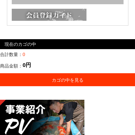
現在のカゴの中
合計数量：
0
0円
商品金額：
カゴの中を見る