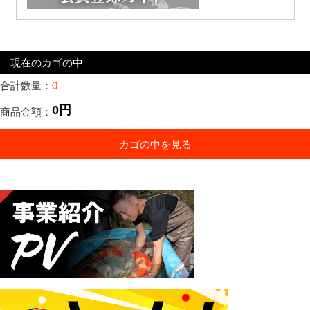
現在のカゴの中
合計数量：
0
0円
商品金額：
カゴの中を見る