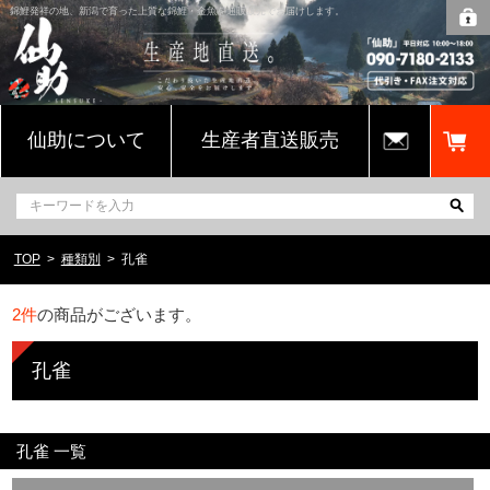
錦鯉発祥の地、新潟で育った上質な錦鯉・金魚を通販販売でお届けします。
仙助について
生産者直送販売
TOP
種類別
孔雀
2
件
の商品がございます。
孔雀
孔雀 一覧