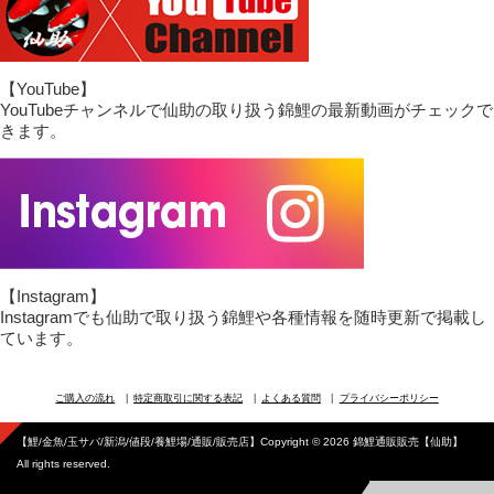
【YouTube】
YouTubeチャンネルで仙助の取り扱う錦鯉の最新動画がチェックで
きます。
【Instagram】
Instagramでも仙助で取り扱う錦鯉や各種情報を随時更新で掲載し
ています。
ご購入の流れ
特定商取引に関する表記
よくある質問
プライバシーポリシー
【鯉/金魚/玉サバ/新潟/値段/養鯉場/通販/販売店】Copyright © 2026 錦鯉通販販売【仙助】
All rights reserved.