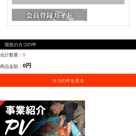
現在のカゴの中
合計数量：
0
0円
商品金額：
カゴの中を見る