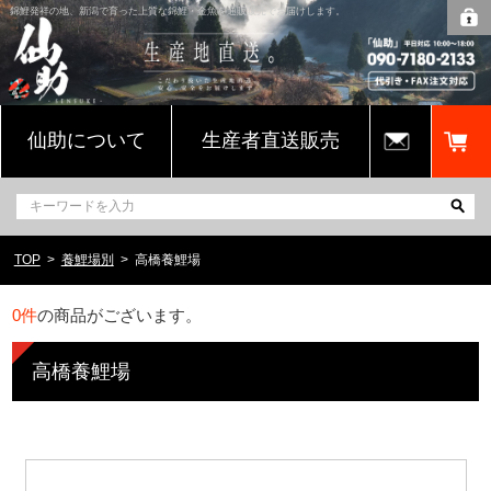
錦鯉発祥の地、新潟で育った上質な錦鯉・金魚を通販販売でお届けします。
仙助について
生産者直送販売
TOP
養鯉場別
高橋養鯉場
0
件
の商品がございます。
高橋養鯉場