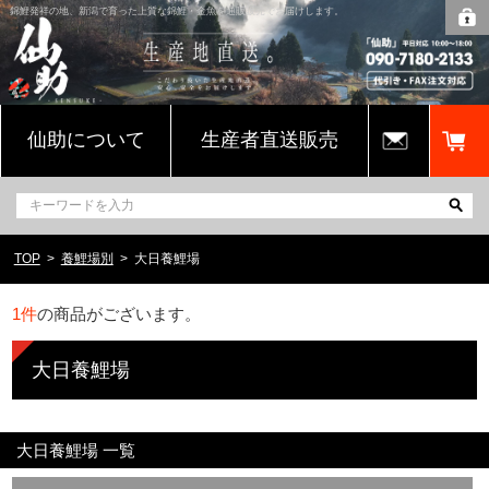
錦鯉発祥の地、新潟で育った上質な錦鯉・金魚を通販販売でお届けします。
仙助について
生産者直送販売
TOP
養鯉場別
大日養鯉場
1
件
の商品がございます。
大日養鯉場
大日養鯉場 一覧