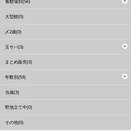
養鯉場別(56)
大型鯉(0)
〆2歳(0)
玉サバ(3)
まとめ販売(3)
年数別(59)
当歳(3)
野池立て中(0)
その他(0)