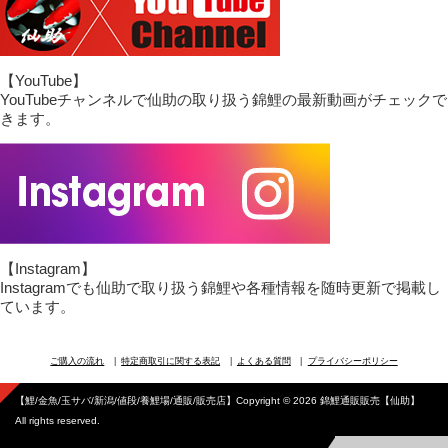
【YouTube】
YouTubeチャンネルで仙助の取り扱う錦鯉の最新動画がチェックで
きます。
【Instagram】
Instagramでも仙助で取り扱う錦鯉や各種情報を随時更新で掲載し
ています。
ご購入の流れ
特定商取引に関する表記
よくある質問
プライバシーポリシー
【鯉/金魚/玉サバ/新潟/値段/養鯉場/通販/販売店】Copyright © 2026 錦鯉通販販売【仙助】
All rights reserved.