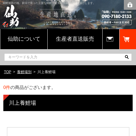
錦鯉発祥の地、新潟で育った上質な錦鯉・金魚を通販販売でお届けします。
仙助について
生産者直送販売
TOP
養鯉場別
川上養鯉場
0
件
の商品がございます。
川上養鯉場