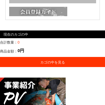
現在のカゴの中
合計数量：
0
0円
商品金額：
カゴの中を見る