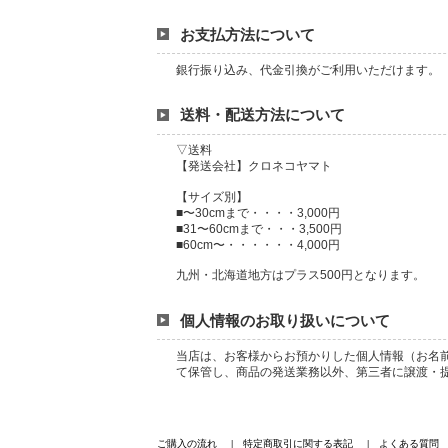
お支払方法について
銀行振り込み、代金引換がご利用いただけます。
送料・配送方法について
▽送料
【発送会社】クロネコヤマト
【サイズ別】
■〜30cmまで・・・・3,000円
■31〜60cmまで・・・3,500円
■60cm〜・・・・・・4,000円
九州・北海道地方はプラス500円となります。
個人情報のお取り扱いについて
当店は、お客様からお預かりした個人情報（お名
て保管し、商品の発送業務以外、第三者に譲渡・
ご購入の流れ
特定商取引に関する表記
よくある質問