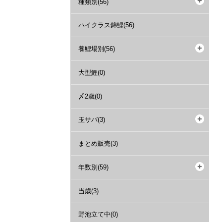
種類別(56)
ハイクラス錦鯉(56)
養鯉場別(56)
大型鯉(0)
〆2歳(0)
玉サバ(3)
まとめ販売(3)
年数別(59)
当歳(3)
野池立て中(0)