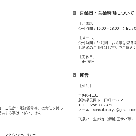
営業日・営業時間について
【お電話】
受付時間：10:00～18:00 (TEL：02
【メール】
受付時間：24時間、お返事は翌営
お急ぎのご用件はお電話でご連絡
【定休日】
土/日/祝日
運営
【仙助】
〒940-1131
新潟県長岡市十日町1227-2
TEL：0258-77-7379
前・ご住所・電話番号等）は責任を持っ
メール：sensukekoiya@gmail.co
提供する事はございません。
取扱い：生き物 （錦鯉 玉サバ等）
プライバシーポリシー