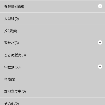
養鯉場別(56)
大型鯉(0)
〆2歳(0)
玉サバ(3)
まとめ販売(3)
年数別(59)
当歳(3)
野池立て中(0)
その他(0)