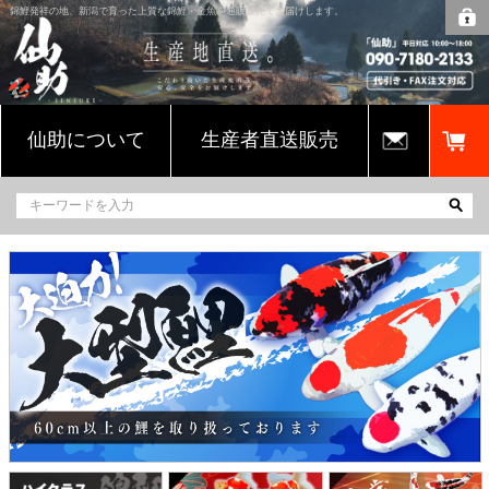
錦鯉発祥の地、新潟で育った上質な錦鯉・金魚を通販販売でお届けします。
仙助について
生産者直送販売