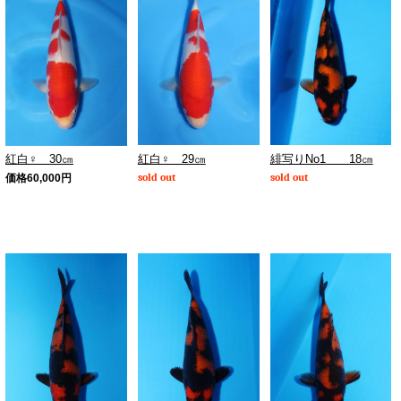
紅白♀ 29㎝
緋写りNo1 18㎝
紅白♀ 30㎝
sold out
sold out
価格
60,000
円