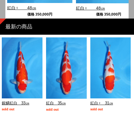
紅白♀ 48㎝
紅白♀ 48㎝
価格
350,000
円
価格
350,000
円
最新の商品
銀鱗紅白 33㎝
紅白♀ 31㎝
紅白 35㎝
sold out
sold out
sold out