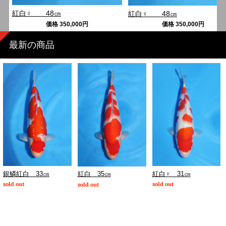
紅白♀ 48㎝
紅白♀ 48㎝
価格
350,000
円
価格
350,000
円
最新の商品
銀鱗紅白 33㎝
紅白♀ 31㎝
紅白 35㎝
sold out
sold out
sold out