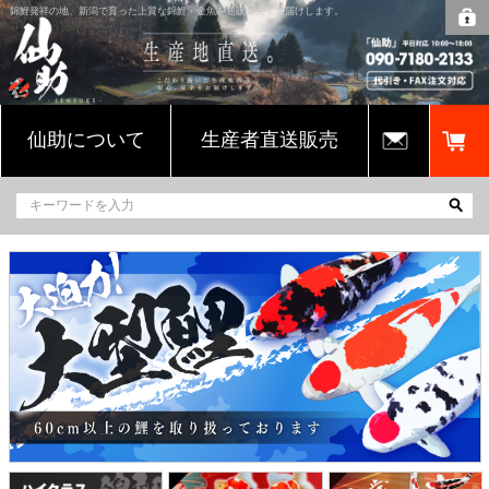
錦鯉発祥の地、新潟で育った上質な錦鯉・金魚を通販販売でお届けします。
仙助について
生産者直送販売