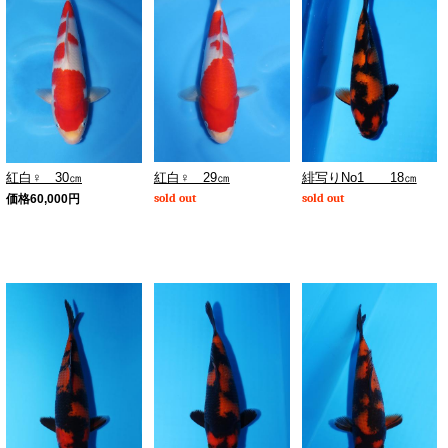
紅白♀ 29㎝
緋写りNo1 18㎝
紅白♀ 30㎝
sold out
sold out
価格
60,000
円