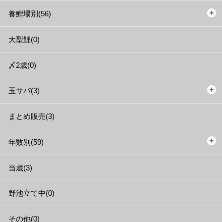
養鯉場別(56)
大型鯉(0)
〆2歳(0)
玉サバ(3)
まとめ販売(3)
年数別(59)
当歳(3)
野池立て中(0)
その他(0)