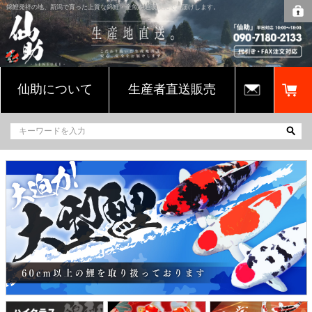
錦鯉発祥の地、新潟で育った上質な錦鯉・金魚を通販販売でお届けします。
仙助について
生産者直送販売