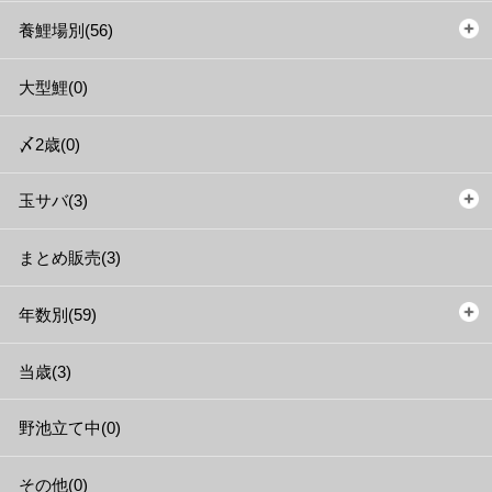
養鯉場別(56)
大型鯉(0)
〆2歳(0)
玉サバ(3)
まとめ販売(3)
年数別(59)
当歳(3)
野池立て中(0)
その他(0)