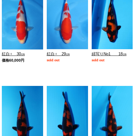
紅白♀ 29㎝
緋写りNo1 18㎝
紅白♀ 30㎝
sold out
sold out
価格
60,000
円