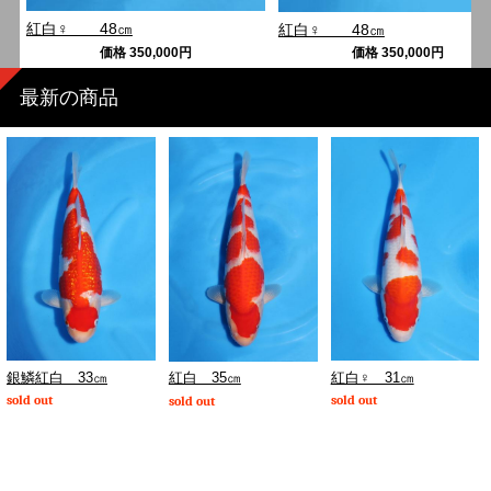
紅白♀ 48㎝
紅白♀ 48㎝
価格
350,000
円
価格
350,000
円
最新の商品
銀鱗紅白 33㎝
紅白♀ 31㎝
紅白 35㎝
sold out
sold out
sold out